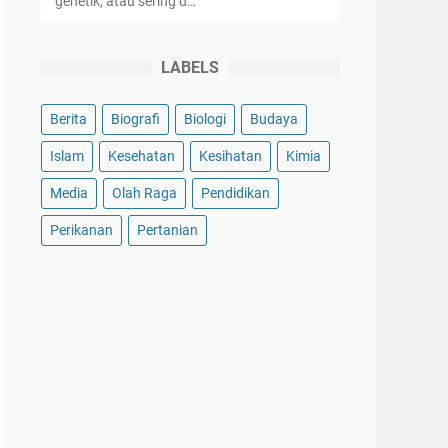
genetik, atau sering d…
LABELS
Berita
Biografi
Biologi
Budaya
Islam
Kesehatan
Kesihatan
Kimia
Media
Olah Raga
Pendidikan
Perikanan
Pertanian