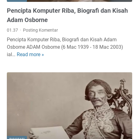
s
e
Pencipta Komputer Riba, Biografi dan Kisah
M
n
a
,
Adam Osborne
e
B
01.37
Posting Komentar
s
i
Pencipta Komputer Riba, Biografi dan Kisah Adam
t
o
Osborne ADAM Osborne (6 Mac 1939 - 18 Mac 2003)
r
g
ial…
Read more »
P
o
r
e
d
a
n
a
f
c
r
i
i
i
d
p
I
a
t
n
n
a
d
C
K
o
e
o
n
r
m
e
i
p
s
t