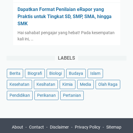
Dapatkan Format Penilaian eRapor yang
Praktis untuk Tingkat SD, SMP, SMA, hingga
SMK
Hai sahabat pengajar yang hebat! Pada kesempatan
kali ini, …
LABELS
Berita
Biografi
Biologi
Budaya
Islam
Kesehatan
Kesihatan
Kimia
Media
Olah Raga
Pendidikan
Perikanan
Pertanian
About
Contact
Disclaimer
Privacy Policy
Sitemap