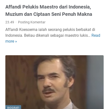
y
Affandi Pelukis Maestro dari Indonesia,
,
V
Muzium dan Ciptaan Seni Penuh Makna
o
23.49
Posting Komentar
k
Affandi Koesoema ialah seorang pelukis berbakat di
a
Indonesia. Beliau dikenali sebagai maestro lukis…
Read
A
l
more »
f
i
f
s
a
L
n
a
d
g
i
e
P
n
e
d
l
a
u
Q
k
u
i
e
BIOGRAFI