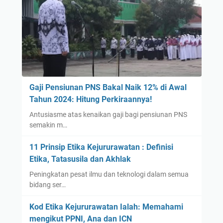
l
i
e
o
s
g
G
r
o
a
o
f
d
i
y
d
Gaji Pensiunan PNS Bakal Naik 12% di Awal
e
a
Tahun 2024: Hitung Perkiraannya!
a
n
Antusiasme atas kenaikan gaji bagi pensiunan PNS
r
K
semakin m…
P
i
e
s
11 Prinsip Etika Kejururawatan : Definisi
n
a
Etika, Tatasusila dan Akhlak
c
h
Peningkatan pesat ilmu dan teknologi dalam semua
i
R
bidang ser…
p
a
t
d
Kod Etika Kejururawatan Ialah: Memahami
a
e
mengikut PPNI, Ana dan ICN