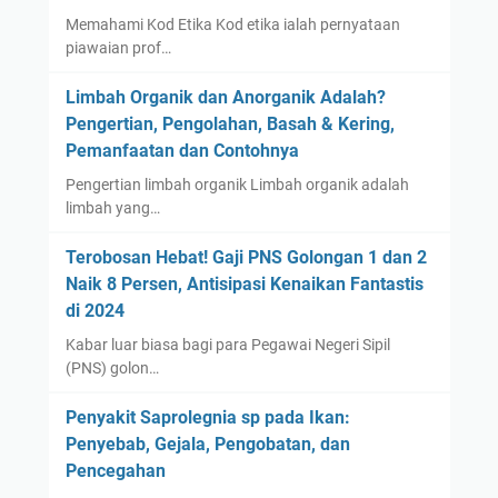
T
n
Memahami Kod Etika Kod etika ialah pernyataan
a
S
piawaian prof…
y
a
a
l
Limbah Organik dan Anorganik Adalah?
r
e
Pengertian, Pengolahan, Basah & Kering,
G
h
Pemanfaatan dan Contohnya
e
Pengertian limbah organik Limbah organik adalah
t
limbah yang…
a
h
Terobosan Hebat! Gaji PNS Golongan 1 dan 2
d
Naik 8 Persen, Antisipasi Kenaikan Fantastis
a
di 2024
n
Kabar luar biasa bagi para Pegawai Negeri Sipil
R
(PNS) golon…
e
t
Penyakit Saprolegnia sp pada Ikan:
r
Penyebab, Gejala, Pengobatan, dan
e
Pencegahan
a