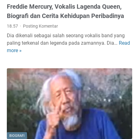
Freddie Mercury, Vokalis Lagenda Queen,
Biografi dan Cerita Kehidupan Peribadinya
18.57
Posting Komentar
Dia dikenali sebagai salah seorang vokalis band yang
paling terkenal dan legenda pada zamannya. Dia…
Read
F
more »
r
e
d
d
i
e
M
e
r
c
u
r
BIOGRAFI