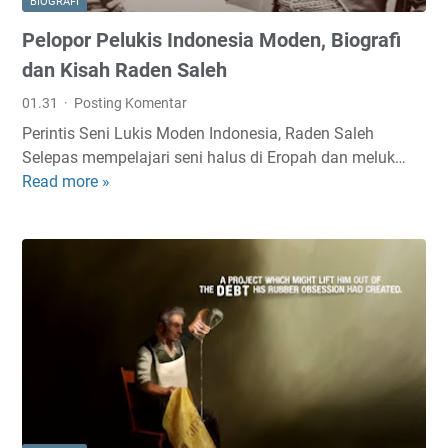
BIOGRAFI
u
i
a
Pelopor Pelukis Indonesia Moden, Biografi
t
a
K
e
,
dan Kisah Raden Saleh
e
r
M
h
01.31
Posting Komentar
R
u
i
Perintis Seni Lukis Moden Indonesia, Raden Saleh
i
z
d
Selepas mempelajari seni halus di Eropah dan meluk…
b
i
u
Read more »
P
a
u
p
e
,
m
a
l
B
d
n
o
i
a
P
p
o
n
e
o
g
C
r
r
r
i
i
P
a
p
b
e
f
t
a
l
i
a
d
u
d
a
i
k