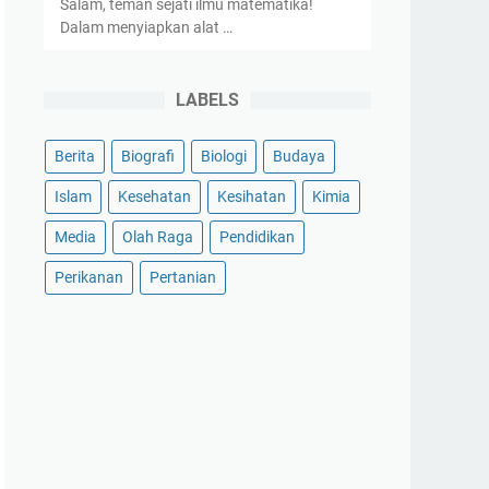
Salam, teman sejati ilmu matematika!
Dalam menyiapkan alat …
LABELS
Berita
Biografi
Biologi
Budaya
Islam
Kesehatan
Kesihatan
Kimia
Media
Olah Raga
Pendidikan
Perikanan
Pertanian