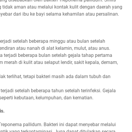
tidak aman atau melalui kontak kulit dengan daerah yang
enyebar dari ibu ke bayi selama kehamilan atau persalinan.
terjadi setelah beberapa minggu atau bulan setelah
lendiran atau nanah di alat kelamin, mulut, atau anus.
a terjadi beberapa bulan setelah gejala tahap pertama
m merah di kulit atau selaput lendir, sakit kepala, demam,
dak terlihat, tetapi bakteri masih ada dalam tubuh dan
terjadi setelah beberapa tahun setelah terinfeksi. Gejala
 seperti kebutaan, kelumpuhan, dan kematian.
is.
 Treponema pallidum. Bakteri ini dapat menyebar melalui
ntik yang terkontaminasi. Juga dapat ditularkan secara