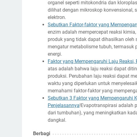
organel seperti mitokondria dan kloroplas
dilihat dengan mikroskop konvensional, 
elektron.
Sebutkan Faktor-faktor yang Mempengar
enzim adalah mempercepat reaksi kimia
produk yang tidak dapat dihasilkan oleh
mengatur metabolisme tubuh, termasuk
energi.
Faktor yang Mempengaruhi Laju Reaksi,
atas adalah bahwa laju reaksi dapat dit
produksi. Perubahan laju reaksi dapat me
waktu yang diperlukan untuk menyelesaika
memahami faktor-faktor yang mempengaru
Sebutkan 3 Faktor yang Mempengaruhi Ka
Penjelasannya
!Evapotranspirasi adalah 
dari tumbuhan), yang meningkatkan kada
dangkal.
Berbagi