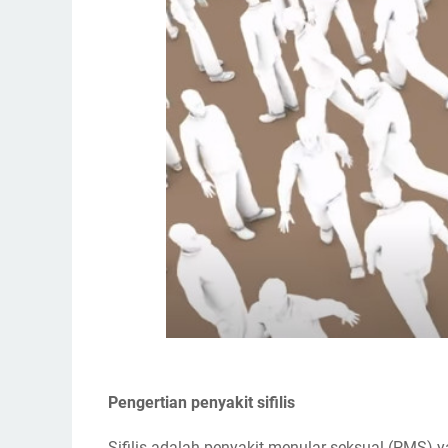
Pengertian penyakit sifilis
Sifilis adalah penyakit menular seksual (PMS) y