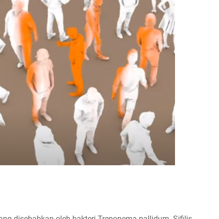
ang disebabkan oleh bakteri Treponema pallidum. Sifilis