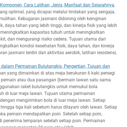
Komponen, Cara Latihan, Jenis, Manfaat dan Sejarahnya
.
ang optimal, yang dicapai melalui tindakan yang sengaja,
 pemulihan. Kebugaran jasmani didorong oleh keinginan
 daya tahan yang lebih tinggi, dan kinerja fisik yang lebih
n meningkatkan kapasitas tubuh untuk meningkatkan
it, dan mengurangi risiko cedera. Tujuan utama dari
katkan kondisi kesehatan fisik, daya tahan, dan kinerja
n jasmani terdiri dari aktivitas aerobik, latihan resistensi,
 dalam Permainan Bulutangkis, Pengertian, Tujuan dan
nan yang dimainkan di atas meja berukuran 6 kaki persegi
dua pemain atau dua pasangan (bermain lawan satu sama
nggunakan raket bulutangkis untuk memukul bola
tuh di luar meja lawan. Tujuan utama permainan
dengan mengirimkan bola di luar meja lawan. Setiap
ingga tiga kali sebelum harus dilayani oleh lawan. Setiap
maka pemain mendapatkan poin. Setelah setiap poin,
 penerima lemparan setelah setiap poin. Permainan