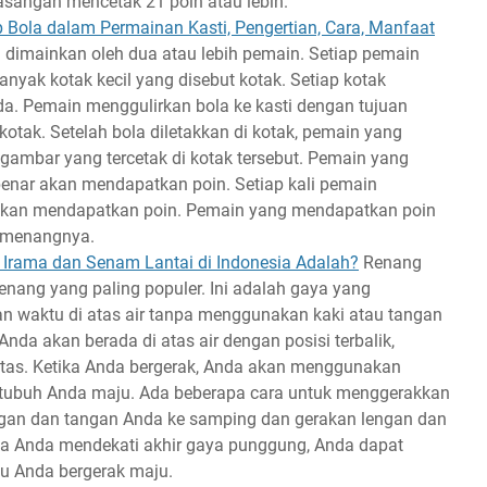
pasangan mencetak 21 poin atau lebih.
Bola dalam Permainan Kasti, Pengertian, Cara, Manfaat
g dimainkan oleh dua atau lebih pemain. Setiap pemain
anyak kotak kecil yang disebut kotak. Setiap kotak
a. Pemain menggulirkan bola ke kasti dengan tujuan
kotak. Setelah bola diletakkan di kotak, pemain yang
ambar yang tercetak di kotak tersebut. Pemain yang
nar akan mendapatkan poin. Setiap kali pemain
akan mendapatkan poin. Pemain yang mendapatkan poin
pemenangnya.
Irama dan Senam Lantai di Indonesia Adalah?
Renang
nang yang paling populer. Ini adalah gaya yang
waktu di atas air tanpa menggunakan kaki atau tangan
da akan berada di atas air dengan posisi terbalik,
as. Ketika Anda bergerak, Anda akan menggunakan
tubuh Anda maju. Ada beberapa cara untuk menggerakkan
gan dan tangan Anda ke samping dan gerakan lengan dan
ka Anda mendekati akhir gaya punggung, Anda dapat
 Anda bergerak maju.