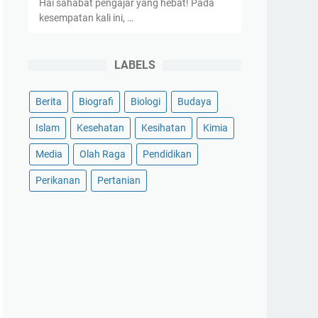
Hai sahabat pengajar yang hebat! Pada
kesempatan kali ini, …
LABELS
Berita
Biografi
Biologi
Budaya
Islam
Kesehatan
Kesihatan
Kimia
Media
Olah Raga
Pendidikan
Perikanan
Pertanian